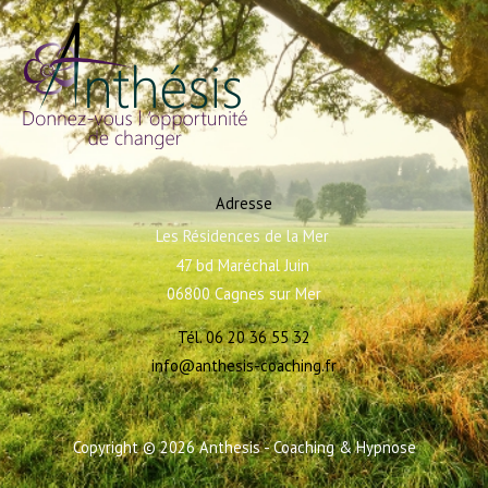
Adresse
Les Résidences de la Mer 
47 bd Maréchal Juin 
06800 Cagnes sur Mer
Tél. 06 20 36 55 32
Cagnes sur Mer
Nice
info@anthesis-coaching.fr
Saint Laurent du Var
Copyright © 2026 Anthesis - Coaching & Hypnose