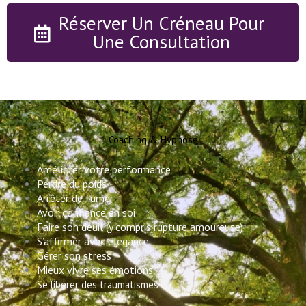
Réserver Un Créneau Pour
Une Consultation
Coaching & Hypnose
Améliorer votre performance 
Perdre du poids 
Arrêter de fumer 
Avoir confiance en soi 
Faire son deuil (y compris rupture amoureuse) 
S’affirmer avec élégance 
Gérer son stress 
Mieux vivre ses émotions
Se libérer des traumatismes